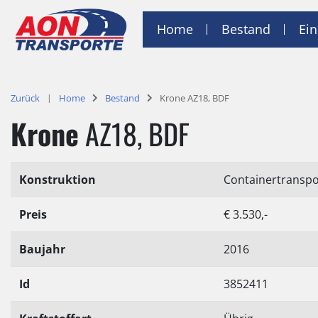
Home
Bestand
Ein
Zurück
Home
Bestand
Krone AZ18, BDF
Krone
AZ18, BDF
Konstruktion
Containertranspo
Preis
€ 3.530,-
Baujahr
2016
Id
3852411