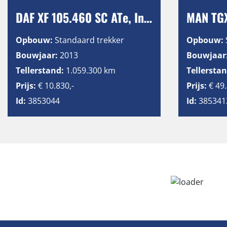
DAF XF 105.460 SC ATe, Intarder, 2 Tanks
Opbouw:
Standaard trekker
Opbouw:
Bouwjaar:
2013
Bouwjaar
Tellerstand:
1.059.300 km
Tellerstan
Prijs:
€ 10.830,-
Prijs:
€ 49.
Id:
3853044
Id:
385341