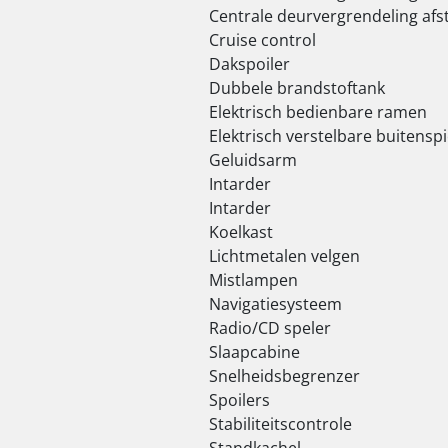
Centrale deurvergrendeling af
Cruise control
Dakspoiler
Dubbele brandstoftank
Elektrisch bedienbare ramen
Elektrisch verstelbare buitensp
Geluidsarm
Intarder
Intarder
Koelkast
Lichtmetalen velgen
Mistlampen
Navigatiesysteem
Radio/CD speler
Slaapcabine
Snelheidsbegrenzer
Spoilers
Stabiliteitscontrole
Standkachel