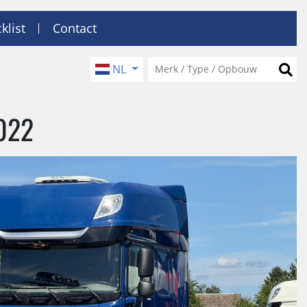
klist
Contact
NL
2022