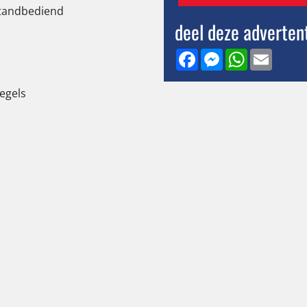
standbediend
deel deze adverten
Facebook
Messenger
WhatsApp
Email
iegels