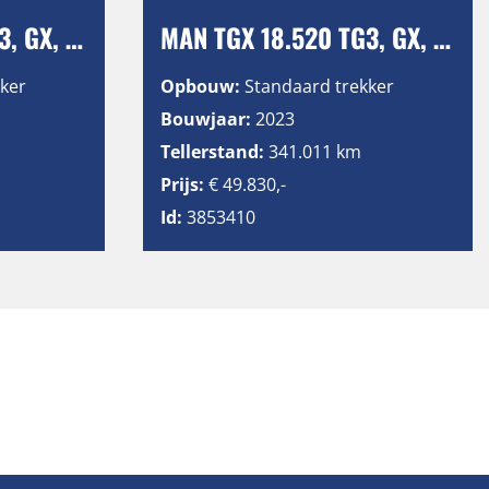
MAN TGX 18.520 TG3, GX, Retarder, 2 Tanks
MAN TGX 18.520 TG3, GX, Retarder, 2 Tanks
ker
Opbouw:
Standaard trekker
Bouwjaar:
2023
Tellerstand:
341.011 km
Prijs:
€ 49.830,-
Id:
3853410