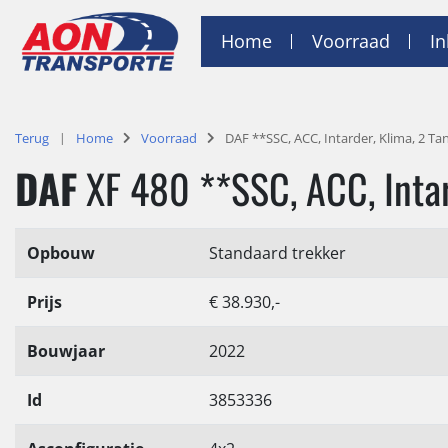
Home
Voorraad
I
Terug
Home
Voorraad
DAF **SSC, ACC, Intarder, Klima, 2 Ta
DAF
XF 480 **SSC, ACC, Intar
Opbouw
Standaard trekker
Prijs
€ 38.930,-
Bouwjaar
2022
Id
3853336