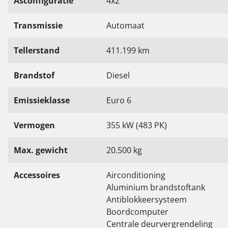
Asconfiguratie
4x2
Transmissie
Automaat
Tellerstand
411.199 km
Brandstof
Diesel
Emissieklasse
Euro 6
Vermogen
355 kW (483 PK)
Max. gewicht
20.500 kg
Accessoires
Airconditioning
Aluminium brandstoftank
Antiblokkeersysteem
Boordcomputer
Centrale deurvergrendeling