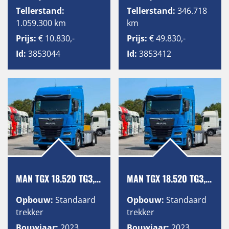
Tellerstand:
Tellerstand:
346.718
1.059.300 km
km
Prijs:
€ 10.830,-
Prijs:
€ 49.830,-
Id:
3853044
Id:
3853412
MAN TGX 18.520 TG3, GX, Retarder, 2 Tanks
MAN TGX 18.520 TG3, GX, Retarder, 2 Tanks
Opbouw:
Standaard
Opbouw:
Standaard
trekker
trekker
Bouwjaar:
2023
Bouwjaar:
2023