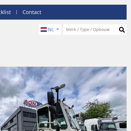
klist
Contact
NL