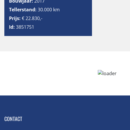
Bouwjaar:
2017
Tellerstand:
30.000 km
Prijs:
€ 22.830,-
Id:
3851751
CONTACT