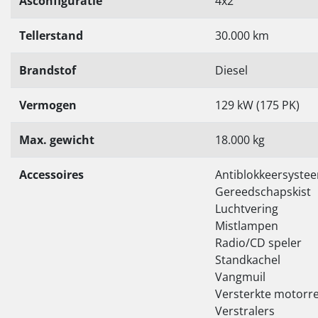
Asconfiguratie
4x2
Tellerstand
30.000 km
Brandstof
Diesel
Vermogen
129 kW (175 PK)
Max. gewicht
18.000 kg
Accessoires
Antiblokkeersyste
Gereedschapskist
Luchtvering
Mistlampen
Radio/CD speler
Standkachel
Vangmuil
Versterkte motorr
Verstralers