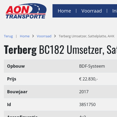
Home
Voorraad
I
Terug
Home
Voorraad
Terberg Umsetzer, Sattelplatte, AHK
Terberg
BC182 Umsetzer, Sat
Opbouw
BDF-Systeem
Prijs
€ 22.830,-
Bouwjaar
2017
Id
3851750