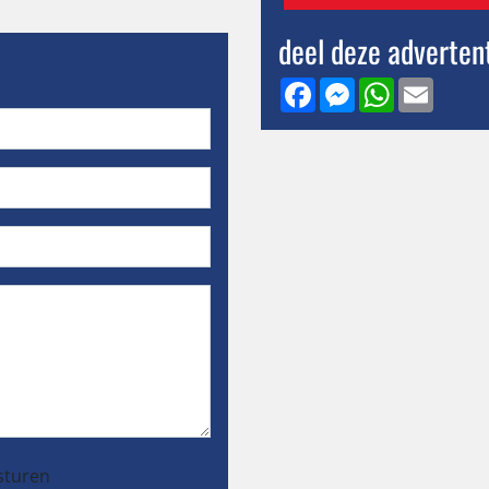
deel deze adverten
Facebook
Messenger
WhatsApp
Email
sturen