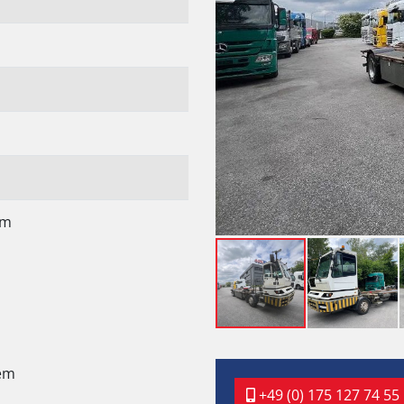
em
em
+49 (0) 175 127 74 55